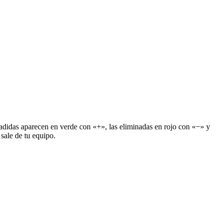
s añadidas aparecen en verde con «+», las eliminadas en rojo con «−» y
sale de tu equipo.